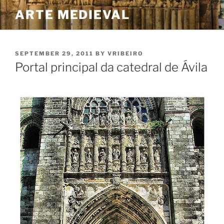
Skip
ARTE MEDIEVAL
to
content
POSTED
SEPTEMBER 29, 2011
BY
VRIBEIRO
ON
Portal principal da catedral de Ávila