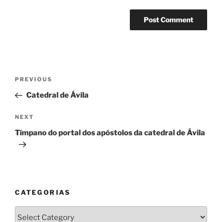
Post
Previous
PREVIOUS
navigation
Post
Catedral de Ávila
Next
NEXT
Post
Tímpano do portal dos apóstolos da catedral de Ávila
CATEGORIAS
Categorias