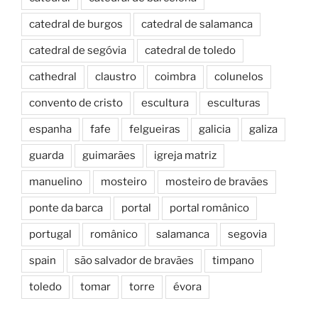
catedral de burgos
catedral de salamanca
catedral de segóvia
catedral de toledo
cathedral
claustro
coimbra
colunelos
convento de cristo
escultura
esculturas
espanha
fafe
felgueiras
galicia
galiza
guarda
guimarães
igreja matriz
manuelino
mosteiro
mosteiro de bravães
ponte da barca
portal
portal românico
portugal
românico
salamanca
segovia
spain
são salvador de bravães
timpano
toledo
tomar
torre
évora