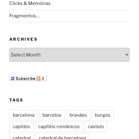
Clicks & Memórias
Fragmentos…
ARCHIVES
Archives
TAGS
barcelona
barcelos
bravães
burgos
capitéis
capitéis românicos
castelo
catedral
catedral de barcelona