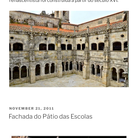
renascentista foi construída a partir do século XVI.
POSTED
NOVEMBER 21, 2011
ON
Fachada do Pátio das Escolas