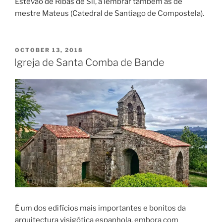
Estêvão de Ribas de Sil, a lembrar também as de
mestre Mateus (Catedral de Santiago de Compostela).
POSTED
OCTOBER 13, 2018
ON
Igreja de Santa Comba de Bande
É um dos edifícios mais importantes e bonitos da
arquitectura visigótica espanhola, embora com