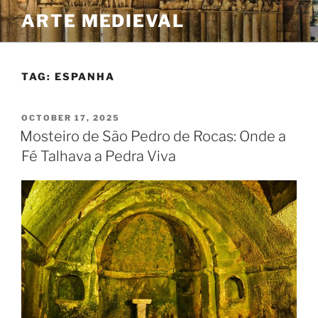
Skip
ARTE MEDIEVAL
to
content
TAG:
ESPANHA
POSTED
OCTOBER 17, 2025
ON
Mosteiro de São Pedro de Rocas: Onde a
Fé Talhava a Pedra Viva