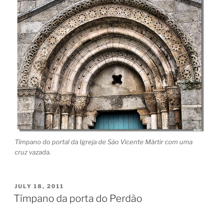
Tímpano do portal da Igreja de São Vicente Mártir com uma
cruz vazada.
POSTED
JULY 18, 2011
ON
Tímpano da porta do Perdão