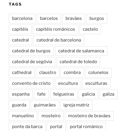
TAGS
barcelona
barcelos
bravães
burgos
capitéis
capitéis românicos
castelo
catedral
catedral de barcelona
catedral de burgos
catedral de salamanca
catedral de segóvia
catedral de toledo
cathedral
claustro
coimbra
colunelos
convento de cristo
escultura
esculturas
espanha
fafe
felgueiras
galicia
galiza
guarda
guimarães
igreja matriz
manuelino
mosteiro
mosteiro de bravães
ponte da barca
portal
portal românico