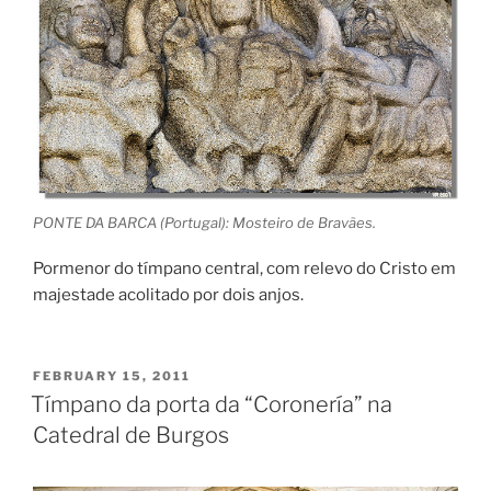
PONTE DA BARCA (Portugal): Mosteiro de Bravães.
Pormenor do tímpano central, com relevo do Cristo em
majestade acolitado por dois anjos.
POSTED
FEBRUARY 15, 2011
ON
Tímpano da porta da “Coronería” na
Catedral de Burgos