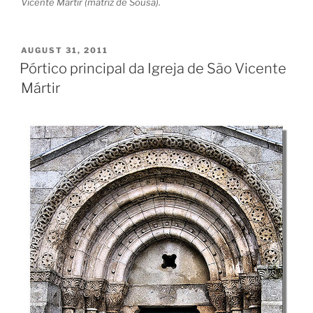
Vicente Mártir (matriz de Sousa).
POSTED
AUGUST 31, 2011
ON
Pórtico principal da Igreja de São Vicente
Mártir