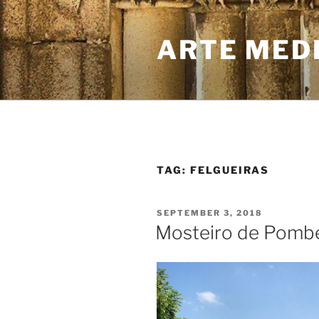
Skip
to
ARTE MED
content
TAG:
FELGUEIRAS
POSTED
SEPTEMBER 3, 2018
ON
Mosteiro de Pombei