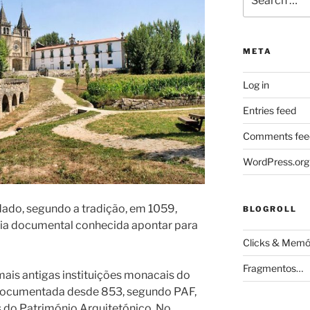
for:
META
Log in
Entries feed
Comments fee
WordPress.org
ado, segundo a tradição, em 1059,
BLOGROLL
cia documental conhecida apontar para
Clicks & Memó
Fragmentos…
mais antigas instituições monacais do
o documentada desde 853, segundo PAF,
s do Património Arquitetónico. No