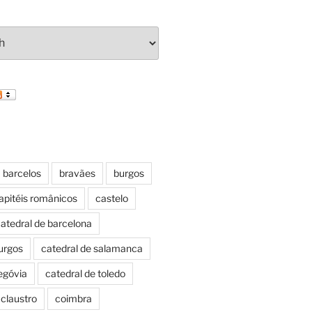
barcelos
bravães
burgos
apitéis românicos
castelo
atedral de barcelona
urgos
catedral de salamanca
egóvia
catedral de toledo
claustro
coimbra