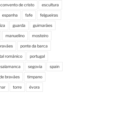
convento de cristo
escultura
espanha
fafe
felgueiras
iza
guarda
guimarães
manuelino
mosteiro
bravães
ponte da barca
tal românico
portugal
salamanca
segovia
spain
 de bravães
timpano
mar
torre
évora