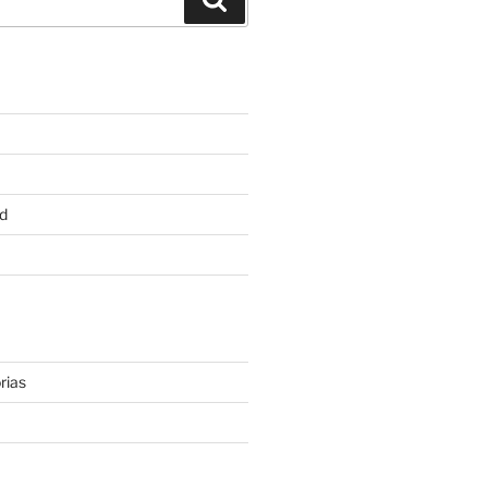
d
rias