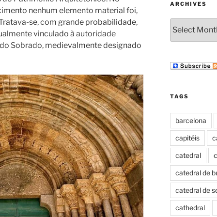
ARCHIVES
ecimento nenhum elemento material foi,
 Tratava-se, com grande probabilidade,
Archives
ualmente vinculado à autoridade
ar do Sobrado, medievalmente designado
TAGS
barcelona
capitéis
c
catedral
c
catedral de b
catedral de s
cathedral