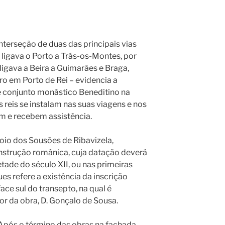
nterseção de duas das principais vias
ligava o Porto a Trás-os-Montes, por
igava a Beira a Guimarães e Braga,
 em Porto de Rei – evidencia a
te conjunto monástico Beneditino na
 reis se instalam nas suas viagens e nos
am e recebem assistência.
oio dos Sousões de Ribavizela,
nstrução românica, cuja datação deverá
tade do século XII, ou nas primeiras
es refere a existência da inscrição
ace sul do transepto, na qual é
 da obra, D. Gonçalo de Sousa.
Após o término das obras na fachada