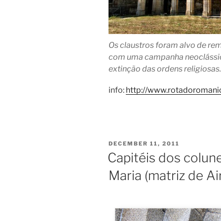
Os claustros foram alvo de rem
com uma campanha neoclássic
extinção das ordens religiosas.
info:
http://www.rotadoromani
POSTED
DECEMBER 11, 2011
ON
Capitéis dos colune
Maria (matriz de Ai