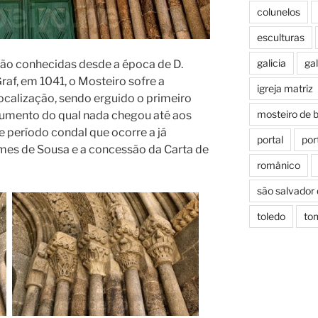
colunelos
esculturas
galicia
gal
o são conhecidas desde a época de D.
af, em 1041, o Mosteiro sofre a
igreja matriz
localização, sendo erguido o primeiro
mosteiro de 
numento do qual nada chegou até aos
e período condal que ocorre a já
portal
por
mes de Sousa e a concessão da Carta de
românico
são salvador
toledo
to