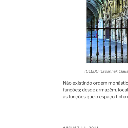
TOLEDO (Espanha): Claust
Não existindo ordem monástica 
funções; desde armazém, local
as funções que o espaço tinha n
POSTED
AUGUST 14, 2011