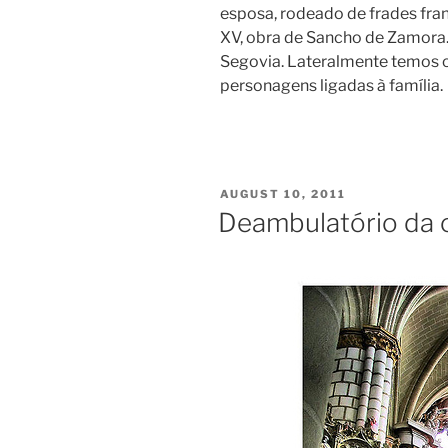
esposa, rodeado de frades fran
XV, obra de Sancho de Zamora. 
Segovia. Lateralmente temos os
personagens ligadas à família.
POSTED
AUGUST 10, 2011
ON
Deambulatório da c