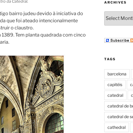
ro da Catedral.
ARCHIVES
tigo bairro judeu devido à iniciativa do
Archives
nda que foi ateado intencionalmente
ruir o claustro.
m 1389. Tem planta quadrada com cinco
ria.
TAGS
barcelona
capitéis
c
catedral
c
catedral de b
catedral de s
cathedral