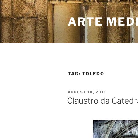
Skip
to
ARTE MED
content
TAG:
TOLEDO
POSTED
AUGUST 18, 2011
ON
Claustro da Catedr