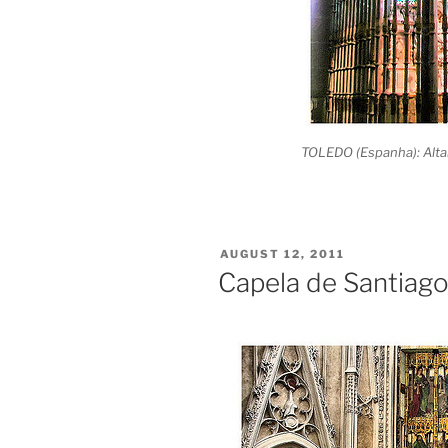
TOLEDO (Espanha): Altar 
POSTED
AUGUST 12, 2011
ON
Capela de Santiago