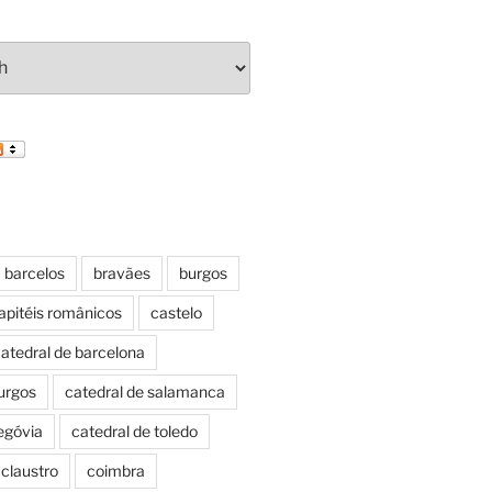
barcelos
bravães
burgos
apitéis românicos
castelo
atedral de barcelona
urgos
catedral de salamanca
egóvia
catedral de toledo
claustro
coimbra