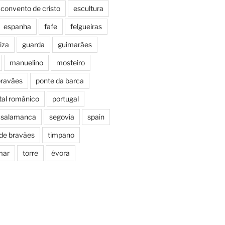
convento de cristo
escultura
espanha
fafe
felgueiras
iza
guarda
guimarães
manuelino
mosteiro
bravães
ponte da barca
tal românico
portugal
salamanca
segovia
spain
 de bravães
timpano
mar
torre
évora