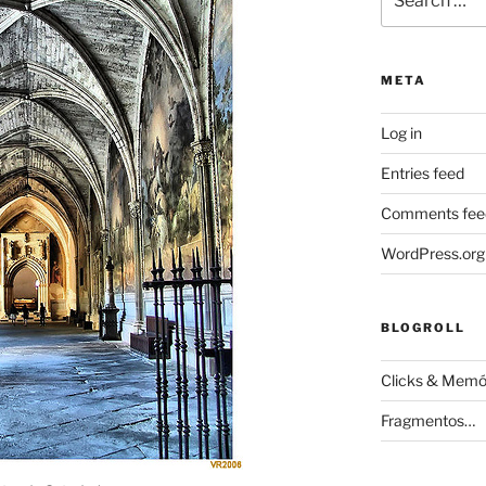
for:
META
Log in
Entries feed
Comments fee
WordPress.org
BLOGROLL
Clicks & Memó
Fragmentos…