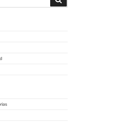
d
rias