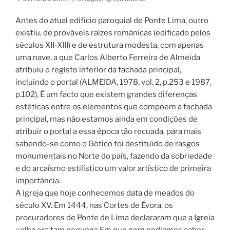
Antes do atual edifício paroquial de Ponte Lima, outro
existiu, de prováveis raízes românicas (edificado pelos
séculos XII-XIII) e de estrutura modesta, com apenas
uma nave, a que Carlos Alberto Ferreira de Almeida
atribuiu o registo inferior da fachada principal,
incluindo o portal (ALMEIDA, 1978, vol. 2, p.253 e 1987,
p.102). É um facto que existem grandes diferenças
estéticas entre os elementos que compõem a fachada
principal, mas não estamos ainda em condições de
atribuir o portal a essa época tão recuada, para mais
sabendo-se como o Gótico foi destituído de rasgos
monumentais no Norte do país, fazendo da sobriedade
e do arcaísmo estilístico um valor artístico de primeira
importância.
A igreja que hoje conhecemos data de meados do
século XV. Em 1444, nas Cortes de Évora, os
procuradores de Ponte de Lima declararam que a Igreia
uelha era tam pequena Em que nom podiamos caber