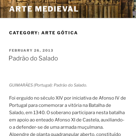
Skip
ARTE MEDIEVAL
to
content
CATEGORY:
ARTE GÓTICA
POSTED
FEBRUARY 26, 2013
ON
Padrão do Salado
GUIMARÃES (Portugal): Padrão do Salado.
Foi erguido no século XIV por iniciativa de Afonso IV de
Portugal para comemorar a vitória na Batalha de
Salado, em 1340. O soberano participara nesta batalha
em apoio ao enteado Afonso XI de Castela, auxiliando-
o a defender-se de uma armada muçulmana.
Alpendre de planta quadrangular aberto, constituído