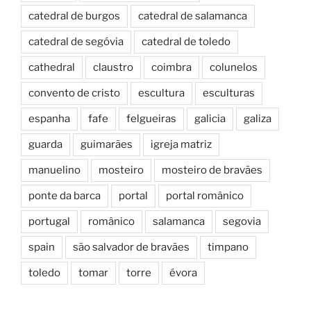
catedral de burgos
catedral de salamanca
catedral de segóvia
catedral de toledo
cathedral
claustro
coimbra
colunelos
convento de cristo
escultura
esculturas
espanha
fafe
felgueiras
galicia
galiza
guarda
guimarães
igreja matriz
manuelino
mosteiro
mosteiro de bravães
ponte da barca
portal
portal românico
portugal
românico
salamanca
segovia
spain
são salvador de bravães
timpano
toledo
tomar
torre
évora