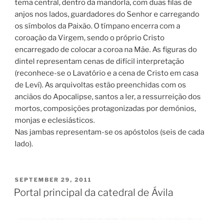
tema central, dentro da mandorla, com duas filas de
anjos nos lados, guardadores do Senhor e carregando
os símbolos da Paixão. O tímpano encerra com a
coroação da Virgem, sendo o próprio Cristo
encarregado de colocar a coroa na Mãe. As figuras do
dintel representam cenas de difícil interpretação
(reconhece-se o Lavatório e a cena de Cristo em casa
de Leví). As arquivoltas estão preenchidas com os
anciãos do Apocalipse, santos a ler, a ressurreição dos
mortos, composições protagonizadas por demónios,
monjas e eclesiásticos.
Nas jambas representam-se os apóstolos (seis de cada
lado).
POSTED
SEPTEMBER 29, 2011
ON
Portal principal da catedral de Ávila