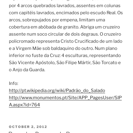
por 4 arcos quebrados lavrados, assentes em colunas
com capitéis lavrados, encimados pelo escudo Real. Os
arcos, sobrepujados por empena, limitam uma
cobertura em abóbada de granito. Abriga um cruzeiro
assente num soco circular de dois degraus. O cruzeiro
policromado representa Cristo Crucificado de um lado
e a Virgem Mãe sob baldaquino do outro. Num plano
inferior no fuste da Cruz: 4 esculturas, representando
São Vicente Apóstolo, São Filipe Mártir, São Torcato e
o Anjo da Guarda.
Info:
http://pt.wikipedia.org/wiki/Padrão_do_Salado
http://www.monumentos.pt/Site/APP_PagesUser/SIP
A.aspx?id=764
POSTED
OCTOBER 2, 2012
ON