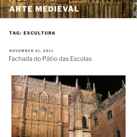
Skip
ARTE MEDIEVAL
to
content
TAG:
ESCULTURA
POSTED
NOVEMBER 21, 2011
ON
Fachada do Pátio das Escolas