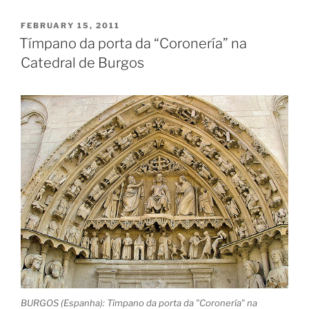
POSTED
FEBRUARY 15, 2011
ON
Tímpano da porta da “Coronería” na
Catedral de Burgos
BURGOS (Espanha): Tímpano da porta da "Coronería" na