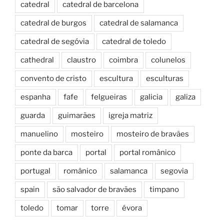
catedral
catedral de barcelona
catedral de burgos
catedral de salamanca
catedral de segóvia
catedral de toledo
cathedral
claustro
coimbra
colunelos
convento de cristo
escultura
esculturas
espanha
fafe
felgueiras
galicia
galiza
guarda
guimarães
igreja matriz
manuelino
mosteiro
mosteiro de bravães
ponte da barca
portal
portal românico
portugal
românico
salamanca
segovia
spain
são salvador de bravães
timpano
toledo
tomar
torre
évora