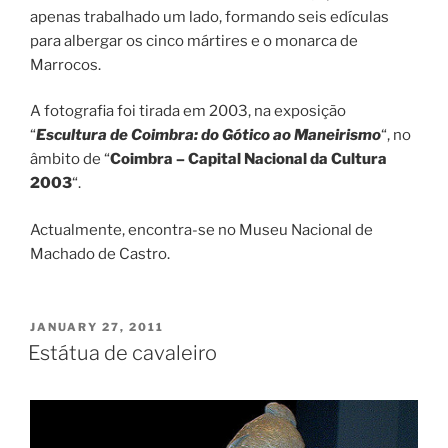
apenas trabalhado um lado, formando seis edículas
para albergar os cinco mártires e o monarca de
Marrocos.
A fotografia foi tirada em 2003, na exposição
“
E
scultura de Coimbra: do Gótico ao Maneirismo
“, no
âmbito de “
Coimbra – Capital Nacional da Cultura
2003
“.
Actualmente, encontra-se no Museu Nacional de
Machado de Castro.
POSTED
JANUARY 27, 2011
ON
Estátua de cavaleiro