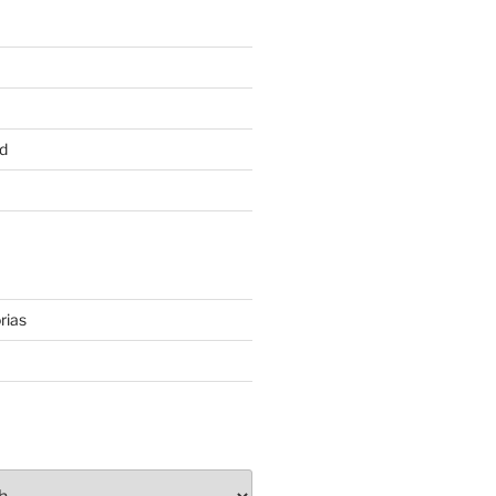
d
rias