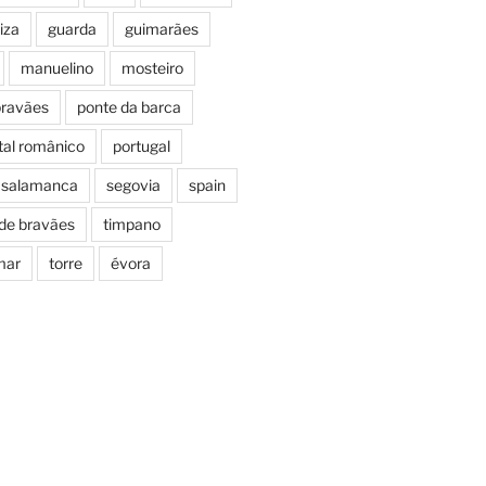
iza
guarda
guimarães
manuelino
mosteiro
bravães
ponte da barca
tal românico
portugal
salamanca
segovia
spain
 de bravães
timpano
mar
torre
évora