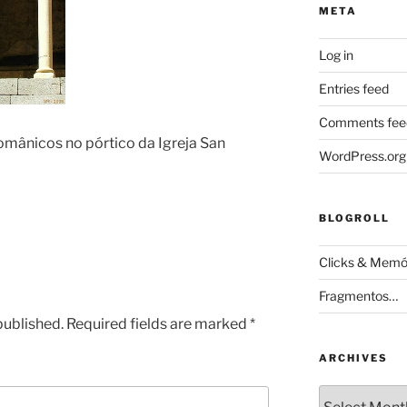
META
Log in
Entries feed
Comments fee
omânicos no pórtico da Igreja San
WordPress.org
BLOGROLL
Clicks & Memó
Fragmentos…
published.
Required fields are marked
*
ARCHIVES
Archives