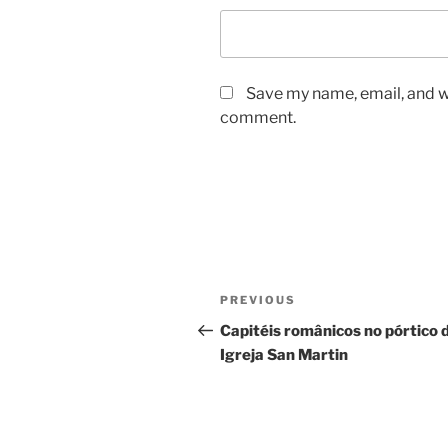
Save my name, email, and we
comment.
Post
Previous
PREVIOUS
navigation
Post
Capitéis românicos no pórtico 
Igreja San Martin