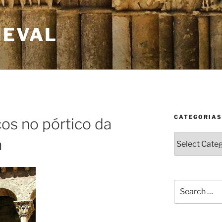
IEVAL
CATEGORIAS
os no pórtico da
Categorias
n
Search
for: