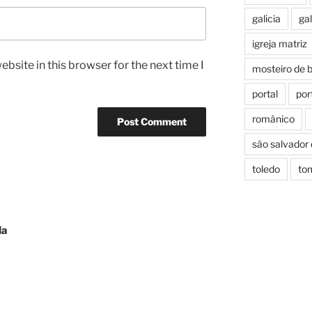
galicia
gal
igreja matriz
bsite in this browser for the next time I
mosteiro de 
portal
por
românico
são salvador
toledo
to
da