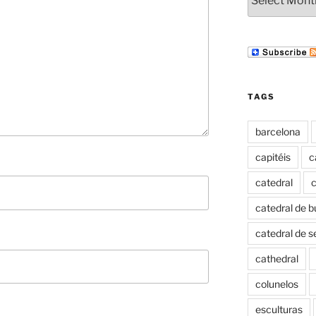
TAGS
barcelona
capitéis
c
catedral
c
catedral de b
catedral de s
cathedral
colunelos
esculturas