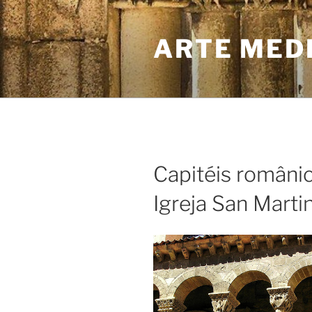
Skip
to
ARTE MED
content
Capitéis românic
Igreja San Marti