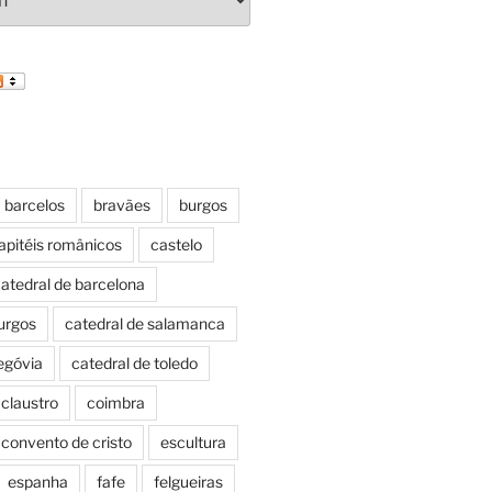
barcelos
bravães
burgos
apitéis românicos
castelo
atedral de barcelona
urgos
catedral de salamanca
egóvia
catedral de toledo
claustro
coimbra
convento de cristo
escultura
espanha
fafe
felgueiras