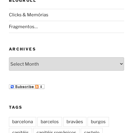
BLOGROLL
Clicks & Memórias
Fragmentos…
ARCHIVES
Archives
TAGS
barcelona
barcelos
bravães
burgos
capitéis
capitéis românicos
castelo