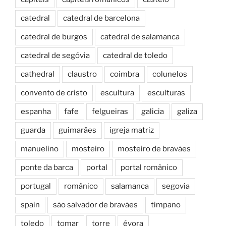
catedral
catedral de barcelona
catedral de burgos
catedral de salamanca
catedral de segóvia
catedral de toledo
cathedral
claustro
coimbra
colunelos
convento de cristo
escultura
esculturas
espanha
fafe
felgueiras
galicia
galiza
guarda
guimarães
igreja matriz
manuelino
mosteiro
mosteiro de bravães
ponte da barca
portal
portal românico
portugal
românico
salamanca
segovia
spain
são salvador de bravães
timpano
toledo
tomar
torre
évora